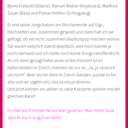
Benni Freibott (Gitarre), Manuel Weber (Keyboard), Manfred
Sauer (Bass) und Florian Kettler (Schlagzeug)
Er und seine Jungs haben am Wochenende auf Gigs,
Hochzeiten usw. zusammen gespielt und dann hab ich sie
gefragt, ob wir nicht zusammen Deutschpop machen wollen.
Sie waren natürlich zuerst skeptisch, weil mich kannte ja
noch niemand und ich hatte noch keine Songs veröffentlicht.
Als ich dann gesagt habe unser erstes Konzert ist im
Hallenstadion in Zürich, meinten sie nur so: „Ja, ja verarsch
uns nicht“. Aber als wir dann in Zürich standen, passte es für
alle und wir sagten uns, lass es uns probieren.
Und jetzt können wir selber so viele Konzerte spielen mit der
gleichen Band!
Ich hab euch letzten November gesehen. Man merkt total,
dass ihr euch so gut versteht!