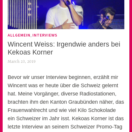
,
ALLGEMEIN
INTERVIEWS
Wincent Weiss: Irgendwie anders bei
Kekoas Korner
March 23, 2019
k
e
k
Bevor wir unser Interview beginnen, erzählt mir
o
Wincent was er heute über die Schweiz gelernt
a
hat. Meine Vorgänger, diverse Radiostationen,
s
brachten ihm den Kanton Graubünden näher, das
k
Frauenwahlrecht und wie viel Kilo Schokolade
o
ein Schweizer im Jahr isst. Kekoas Korner ist das
r
letzte Interview an seinem Schweizer Promo-Tag
n