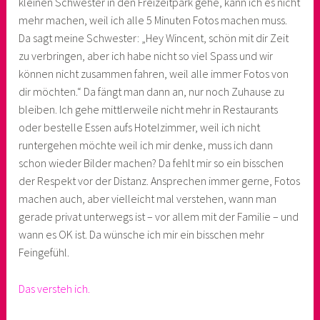
kleinen Schwester in den Freizeitpark gehe, kann ich es nicht
mehr machen, weil ich alle 5 Minuten Fotos machen muss.
Da sagt meine Schwester: „Hey Wincent, schön mit dir Zeit
zu verbringen, aber ich habe nicht so viel Spass und wir
können nicht zusammen fahren, weil alle immer Fotos von
dir möchten.“ Da fängt man dann an, nur noch Zuhause zu
bleiben. Ich gehe mittlerweile nicht mehr in Restaurants
oder bestelle Essen aufs Hotelzimmer, weil ich nicht
runtergehen möchte weil ich mir denke, muss ich dann
schon wieder Bilder machen? Da fehlt mir so ein bisschen
der Respekt vor der Distanz. Ansprechen immer gerne, Fotos
machen auch, aber vielleicht mal verstehen, wann man
gerade privat unterwegs ist – vor allem mit der Familie – und
wann es OK ist. Da wünsche ich mir ein bisschen mehr
Feingefühl.
Das versteh ich.