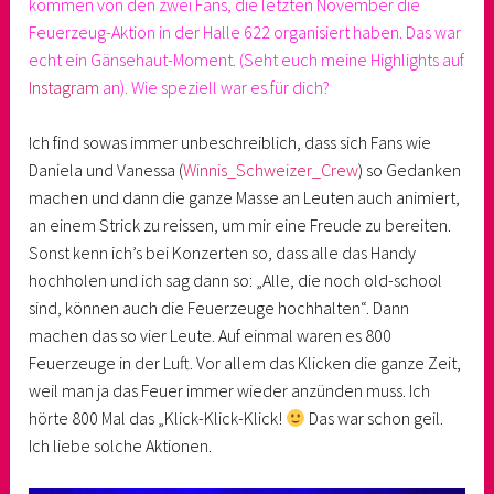
kommen von den zwei Fans, die letzten November die
Feuerzeug-Aktion in der Halle 622 organisiert haben. Das war
echt ein Gänsehaut-Moment. (Seht euch meine Highlights auf
Instagram
an). Wie speziell war es für dich?
Ich find sowas immer unbeschreiblich, dass sich Fans wie
Daniela und Vanessa (
Winnis_Schweizer_Crew
) so Gedanken
machen und dann die ganze Masse an Leuten auch animiert,
an einem Strick zu reissen, um mir eine Freude zu bereiten.
Sonst kenn ich’s bei Konzerten so, dass alle das Handy
hochholen und ich sag dann so: „Alle, die noch old-school
sind, können auch die Feuerzeuge hochhalten“. Dann
machen das so vier Leute. Auf einmal waren es 800
Feuerzeuge in der Luft. Vor allem das Klicken die ganze Zeit,
weil man ja das Feuer immer wieder anzünden muss. Ich
hörte 800 Mal das „Klick-Klick-Klick!
Das war schon geil.
Ich liebe solche Aktionen.