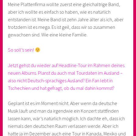
Meine Plattenfirma wollte zuerst eine gleichaltrige Band,
aber ich wollte es einfach so haben, wie es natürlich
entstanden ist. Meine Band ist zehn Jahre älter als ich, aber
trotzdem ist es mega. Es ist geil, dass wir so zusammen
gewachsen sind. Wie eine kleine Familie.
So soll’s sein!
Jetzt gehst du wieder auf Headline-Tour im Rahmen deines
neuen Albums. Planst du auch mal Tourdaten im Ausland –
also nicht Deutsch-sprachiges Ausland? Ein Fan lebt in
Tschechien und hat gefragt, ob du mal dahin kommst?
Geplant ist es im Moment nicht. Aber wenn da deutsche
Musik läuft und man da irgendwie ein Konzert stattfinden
lassen kann, wär’s natürlich möglich. Ich dachte eh, dass ich
niemals den deutschen Raum verlassen werde. Aber ich
hatte ja im Dezember auch eine Tour in Kanada, Mexiko und