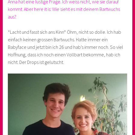
Anna hat eine lustige Frage. Ich weiss nicht, wie sie darauf
kommt. Aber here it is: Wie sieht es mit deinem Bartwuchs
aus?
*Lacht und fasst sich ans Kinn* Öhm, nicht so dolle. Ich hab
einfach keinen grossen Bartwuchs. Hatte immer ein
Babyface und jetzt bin ich 26 und hab’s immer noch. So viel
Hoffnung, dass ich noch einen Vollbart bekomme, hab ich
nicht. Der Drops ist gelutscht.