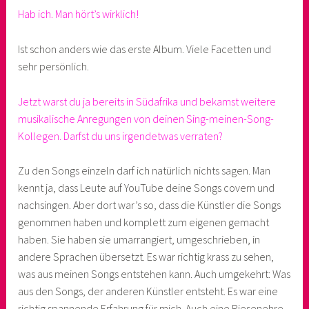
Hab ich. Man hört’s wirklich!
Ist schon anders wie das erste Album. Viele Facetten und
sehr persönlich.
Jetzt warst du ja bereits in Südafrika und bekamst weitere
musikalische Anregungen von deinen Sing-meinen-Song-
Kollegen. Darfst du uns irgendetwas verraten?
Zu den Songs einzeln darf ich natürlich nichts sagen. Man
kennt ja, dass Leute auf YouTube deine Songs covern und
nachsingen. Aber dort war’s so, dass die Künstler die Songs
genommen haben und komplett zum eigenen gemacht
haben. Sie haben sie umarrangiert, umgeschrieben, in
andere Sprachen übersetzt. Es war richtig krass zu sehen,
was aus meinen Songs entstehen kann. Auch umgekehrt: Was
aus den Songs, der anderen Künstler entsteht. Es war eine
richtig spannende Erfahrung für mich. Auch eine Riesenehre.