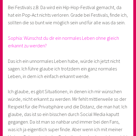
Bei Festivals z.B. Da wird ein Hip-Hop-Festival gemacht, da
hat ein Pop-Act nichts verloren. Grade bei Festivals, finde ich,
sollten die so bunt wie möglich sein und für alle was da sein.
Sophia: Wünschst du dir ein normales Leben ohne gleich
erkannt zu werden?
Das ich ein unnormales Leben habe, würde ich jetzt nicht
sagen. Ich führe glaube ich trotzdem ein ganz normales
Leben, in dem ich einfach erkannt werde.
Ich glaube, es gibt Situationen, in denen ich mir wünschen
würde, nicht erkannt zu werden. Mir fehlt mittlerweile so der
Respekt für die Privatsphäre und die Distanz, die man hat. Ich
glaube, das ist so ein bisschen durch Social Media kaputt
gegangen. Da ist man so nahbar und immer bei den Fans,
was ich ja eigentlich super finde. Aber wenn ich mit meiner