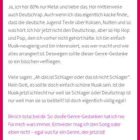
Ja, ich hör 80% nur Metal und liebe das. Hör mittlerweile
auch Deutschrap. Auch wenn ich das eigentlich kacke finde,
dass die deutsche Jugend Texte über Koksen, Nutten und so
was hört. Ich hör jetzt nicht den Deutschrap, aber so Hip Hop
und Pop, den ich vorher nicht gehört hätte. Ich bin einfach
Musik-neugierig und bin interessiert, was wer macht und wie
alles arrangiert ist. Deswegen sollte dieser Genre-Gedanke
so ein bisschen verfliegen.
Viele sagen: „Ah das ist Schlager oder das ist nicht Schlager“.
Mein Gott, es sollte doch einfach schöne Musik sein. Ist die
Musik jetzt schlecht nur weil sie Schlager oder Deutschrap ist
nur weil man sie so betitelt? Ist doch eigentlich völlig egal!
Bin ich total bei dir. So doofe Genre-Gedanken hat ich nie.
Für mich wars immer: Entweder mag ich den Song oder
eben nicht – egal was für ein Genre, der jetzt ist!