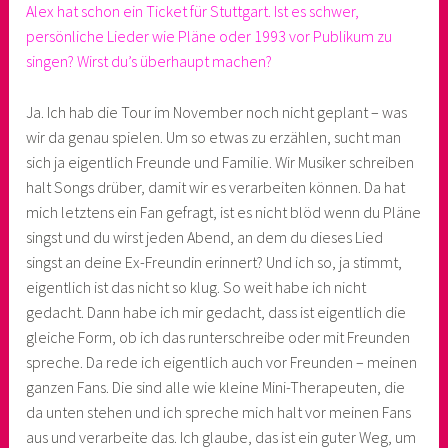
Alex hat schon ein Ticket für Stuttgart. Ist es schwer,
persönliche Lieder wie Pläne oder 1993 vor Publikum zu
singen? Wirst du’s überhaupt machen?
Ja. Ich hab die Tour im November noch nicht geplant – was
wir da genau spielen. Um so etwas zu erzählen, sucht man
sich ja eigentlich Freunde und Familie. Wir Musiker schreiben
halt Songs drüber, damit wir es verarbeiten können. Da hat
mich letztens ein Fan gefragt, ist es nicht blöd wenn du Pläne
singst und du wirst jeden Abend, an dem du dieses Lied
singst an deine Ex-Freundin erinnert? Und ich so, ja stimmt,
eigentlich ist das nicht so klug. So weit habe ich nicht
gedacht. Dann habe ich mir gedacht, dass ist eigentlich die
gleiche Form, ob ich das runterschreibe oder mit Freunden
spreche. Da rede ich eigentlich auch vor Freunden – meinen
ganzen Fans. Die sind alle wie kleine Mini-Therapeuten, die
da unten stehen und ich spreche mich halt vor meinen Fans
aus und verarbeite das. Ich glaube, das ist ein guter Weg, um