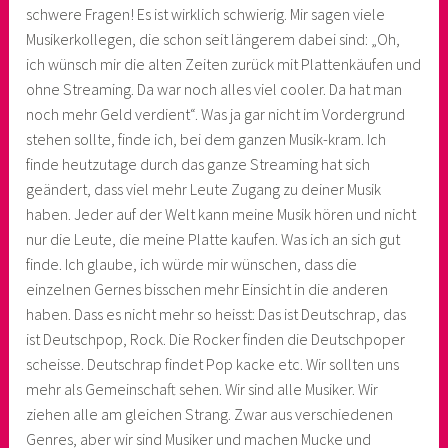
schwere Fragen! Es ist wirklich schwierig. Mir sagen viele
Musikerkollegen, die schon seit längerem dabei sind: „Oh,
ich wünsch mir die alten Zeiten zurück mit Plattenkäufen und
ohne Streaming. Da war noch alles viel cooler. Da hat man
noch mehr Geld verdient“. Was ja gar nicht im Vordergrund
stehen sollte, finde ich, bei dem ganzen Musik-kram. Ich
finde heutzutage durch das ganze Streaming hat sich
geändert, dass viel mehr Leute Zugang zu deiner Musik
haben. Jeder auf der Welt kann meine Musik hören und nicht
nur die Leute, die meine Platte kaufen. Was ich an sich gut
finde. Ich glaube, ich würde mir wünschen, dass die
einzelnen Gernes bisschen mehr Einsicht in die anderen
haben. Dass es nicht mehr so heisst: Das ist Deutschrap, das
ist Deutschpop, Rock. Die Rocker finden die Deutschpoper
scheisse. Deutschrap findet Pop kacke etc. Wir sollten uns
mehr als Gemeinschaft sehen. Wir sind alle Musiker. Wir
ziehen alle am gleichen Strang. Zwar aus verschiedenen
Genres, aber wir sind Musiker und machen Mucke und