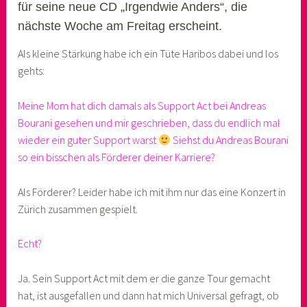
für seine neue CD „Irgendwie Anders“, die
e
nächste Woche am Freitag erscheint.
r
Als kleine Stärkung habe ich ein Tüte Haribos dabei und los
gehts:
Meine Mom hat dich damals als Support Act bei Andreas
Bourani gesehen und mir geschrieben, dass du endlich mal
wieder ein guter Support warst
Siehst du Andreas Bourani
so ein bisschen als Förderer deiner Karriere?
Als Förderer? Leider habe ich mit ihm nur das eine Konzert in
Zürich zusammen gespielt.
Echt?
Ja. Sein Support Act mit dem er die ganze Tour gemacht
hat, ist ausgefallen und dann hat mich Universal gefragt, ob